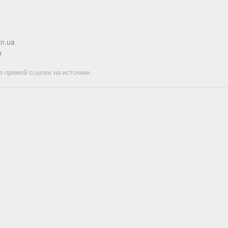
in.ua
a
е прямой ссылки на источник.