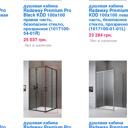
душевая кабина
душевая кабина
Pro
Radaway Premium Pro
Radaway Premium
евая
Black KDD 100x100
KDD 100x100 лев
правая часть,
часть, безопасное
безопасное стекло,
стекло, прозрачно
прозрачное (1017100-
(1017100-01-01L)
54-01R)
23 284 грн.
25 037 грн.
Нет в наличии
Нет в наличии
душевая кабина
душевая кабина
Pro
Radaway Premium Pro
Radaway Premium