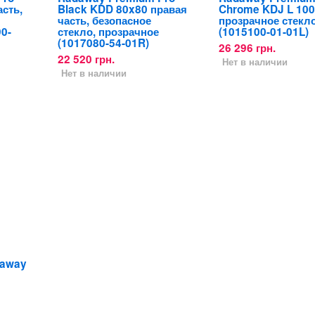
сть,
Black KDD 80x80 правая
Chrome KDJ L 10
часть, безопасное
прозрачное стекл
0-
стекло, прозрачное
(1015100-01-01L)
(1017080-54-01R)
26 296 грн.
22 520 грн.
Нет в наличии
Нет в наличии
daway