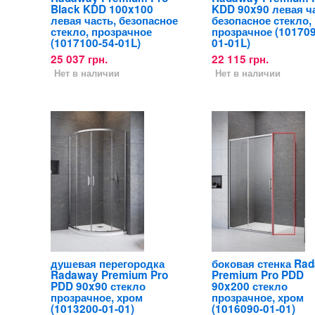
Black KDD 100x100
KDD 90x90 левая ча
левая часть, безопасное
безопасное стекло,
стекло, прозрачное
прозрачное (101709
(1017100-54-01L)
01-01L)
25 037 грн.
22 115 грн.
Нет в наличии
Нет в наличии
душевая перегородка
боковая стенка Ra
Radaway Premium Pro
Premium Pro PDD
PDD 90x90 стекло
90x200 стекло
прозрачное, хром
прозрачное, хром
(1013200-01-01)
(1016090-01-01)