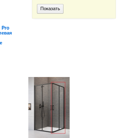
 Pro
левая
е