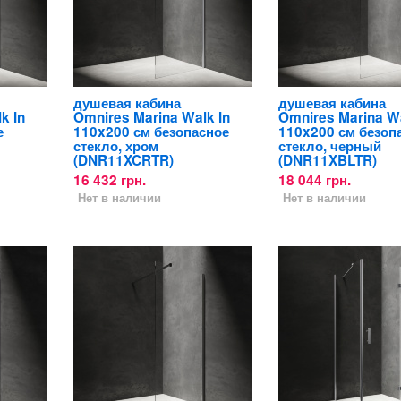
душевая кабина
душевая кабина
k In
Omnires Marina Walk In
Omnires Marina Wa
е
110x200 см безопасное
110x200 см безоп
стекло, хром
стекло, черный
(DNR11XCRTR)
(DNR11XBLTR)
16 432 грн.
18 044 грн.
Нет в наличии
Нет в наличии