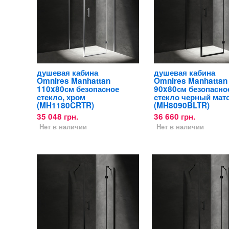
душевая кабина
душевая кабина
Omnires Manhattan
Omnires Manhattan
110x80см безопасное
90x80см безопасно
стекло, хром
стекло черный мат
(MH1180CRTR)
(MH8090BLTR)
35 048 грн.
36 660 грн.
Нет в наличии
Нет в наличии