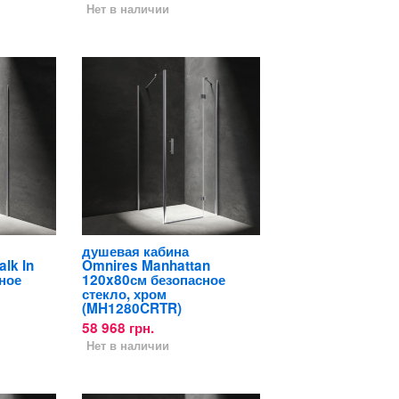
Нет в наличии
душевая кабина
lk In
Omnires Manhattan
ное
120x80см безопасное
стекло, хром
(MH1280CRTR)
58 968 грн.
Нет в наличии