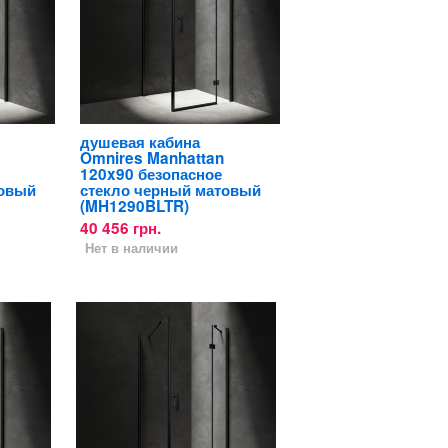
душевая кабина
Omnires Manhattan
120x90 безопасное
товый
стекло черный матовый
(MH1290BLTR)
40 456 грн.
Нет в наличии