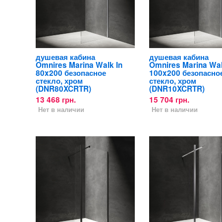
душевая кабина
душевая кабина
Omnires Marina Walk In
Omnires Marina Wal
80x200 безопасное
100x200 безопасно
стекло, хром
стекло, хром
(DNR80XCRTR)
(DNR10XCRTR)
13 468 грн.
15 704 грн.
Нет в наличии
Нет в наличии