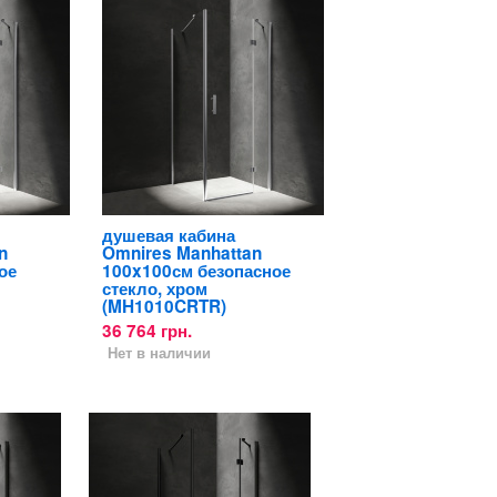
душевая кабина
n
Omnires Manhattan
ое
100x100см безопасное
стекло, хром
(MH1010CRTR)
36 764 грн.
Нет в наличии