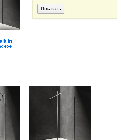
lk In
асное