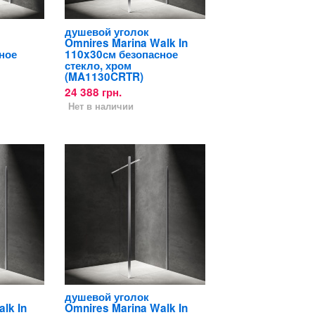
душевой уголок
Omnires Marina Walk In
ное
110x30см безопасное
стекло, хром
(MA1130CRTR)
24 388 грн.
Нет в наличии
душевой уголок
lk In
Omnires Marina Walk In