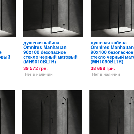
душевая кабина
душевая кабина
Omnires Manhattan
Omnires Manhattan
е
90x100 безопасное
90x100 безопасное
овый
стекло черный матовый
стекло черный ма
(MH9010BLTR)
(MH1090BLTR)
39 572 грн.
38 688 грн.
Нет в наличии
Нет в наличии