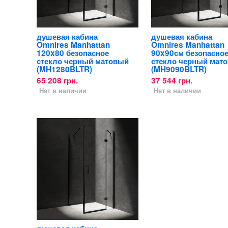
душевая кабина
душевая кабина
Omnires Manhattan
Omnires Manhattan
120x80 безопасное
90x90см безопасно
стекло черный матовый
стекло черный мат
(MH1280BLTR)
(MH9090BLTR)
65 208 грн.
37 544 грн.
Нет в наличии
Нет в наличии