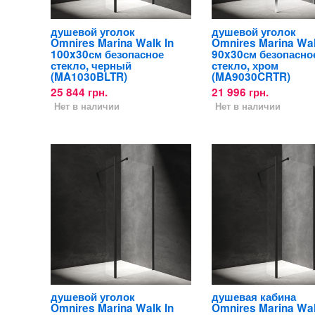
душевой уголок
душевой уголок
Omnires Marina Walk In
Omnires Marina Wal
100x30см безопасное
90x30см безопасно
стекло, черный
стекло, хром
(MA1030BLTR)
(MA9030CRTR)
25 844 грн.
21 996 грн.
Нет в наличии
Нет в наличии
душевой уголок
душевая кабина
Omnires Marina Walk In
Omnires Marina Wal