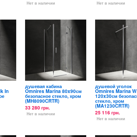
Нет в наличии
Нет в наличии
душевая кабина
душевой уголок
k In
Omnires Marina 80x90см
Omnires Marina Wa
ое
безопасное стекло, хром
120x30см безопас
(MH8090CRTR)
стекло, хром
(MA1230CRTR)
33 280 грн.
25 116 грн.
Нет в наличии
Нет в наличии