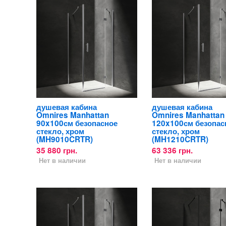
душевая кабина
душевая кабина
Omnires Manhattan
Omnires Manhattan
90x100см безопасное
120x100см безопас
стекло, хром
стекло, хром
(MH9010CRTR)
(MH1210CRTR)
35 880 грн.
63 336 грн.
Нет в наличии
Нет в наличии