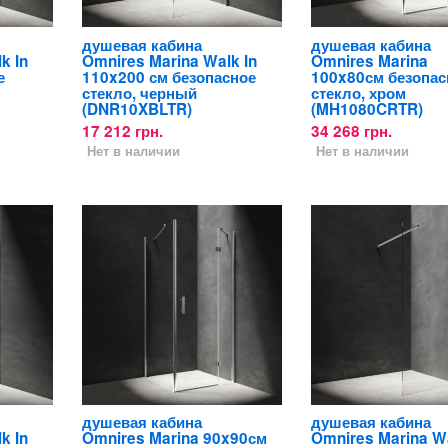
душевая кабина
душевая кабина
k In
Omnires Marina Walk In
Omnires Marina
е
110x200 см безопасное
100x80см безопас
стекло, черный
стекло, хром
(DNR10XBLTR)
(MH1080CRTR)
17 212 грн.
34 268 грн.
Нет в наличии
Нет в наличии
душевая кабина
душевая кабина
k In
Omnires Marina 90x90см
Omnires Marina Wa