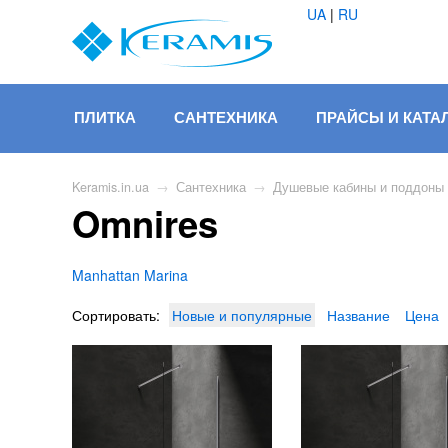
UA
|
RU
ПЛИТКА
САНТЕХНИКА
ПРАЙСЫ И КАТА
Keramis.in.ua
→
Сантехника
→
Душевые кабины и поддоны
Omnires
Manhattan
Marina
Сортировать:
Новые и популярные
Название
Цена