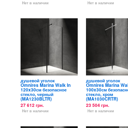
Нет в наличии
Нет в наличии
душевой уголок
душевой уголок
Omnires Marina Walk In
Omnires Marina Wal
120x30см безопасное
100x30см безопасн
стекло, черный
стекло, хром
(MA1230BLTR)
(MA1030CRTR)
27 612 грн.
23 504 грн.
Нет в наличии
Нет в наличии