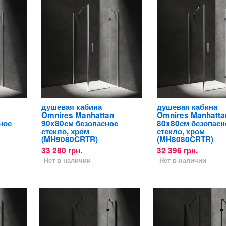
душевая кабина
душевая кабина
Omnires Manhattan
Omnires Manhatta
ное
90x80см безопасное
80x80см безопасн
стекло, хром
стекло, хром
(MH9080CRTR)
(MH8080CRTR)
33 280 грн.
32 396 грн.
Нет в наличии
Нет в наличии