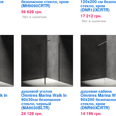
ое
безопасное стекло, хром
120x200 см безоп
(MH9090CRTR)
стекло, хром
(DNR12XCRTR)
56 628 грн.
17 212 грн.
Нет в наличии
Нет в наличии
душевой уголок
душевая кабина
k In
Omnires Marina Walk In
Omnires Marina Wa
90x30см безопасное
90x200 безопасно
стекло, черный
стекло, хром
(MA9030BLTR)
(DNR90XCRTR)
24 128 грн.
14 196 грн.