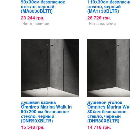
90x30см безопасное
110x30см безопасн
стекло, черный
стекло, черный
(MA8030BLTR)
(MA1130BLTR)
23 244 грн.
26 728 грн.
Нет в наличии
Нет в наличии
душевая кабина
душевой уголок
Omnires Marina Walk In
Omnires Marina Wal
90x200 см безопасное
80xсм безопасное
стекло, черный
стекло, черный
(DNR90XBLTR)
(DNR80XBLTR)
15 548 грн.
14 716 грн.