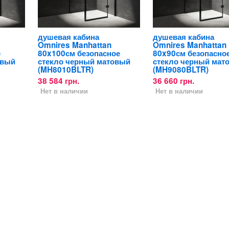
душевая кабина
душевая кабина
Omnires Manhattan
Omnires Manhattan
е
80x100см безопасное
80x90см безопасно
овый
стекло черный матовый
стекло черный мат
(MH8010BLTR)
(MH9080BLTR)
38 584 грн.
36 660 грн.
Нет в наличии
Нет в наличии