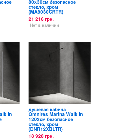
асное
80x30см безопасное
стекло, хром
(MA8030CRTR)
21 216 грн.
Нет в наличии
душевая кабина
lk In
Omnires Marina Walk In
е
120xсм безопасное
стекло, хром
(DNR12XBLTR)
18 928 грн.