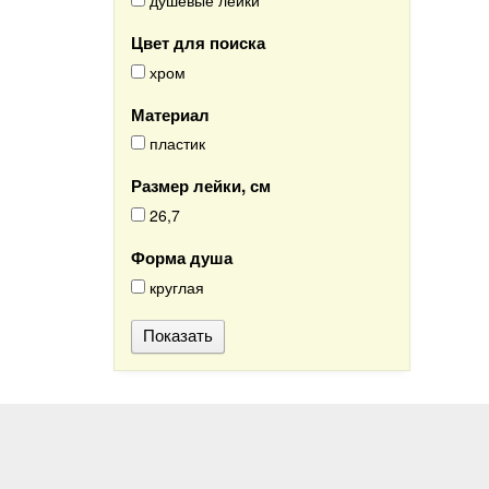
душевые лейки
Цвет для поиска
хром
Материал
пластик
Размер лейки, см
26,7
Форма душа
круглая