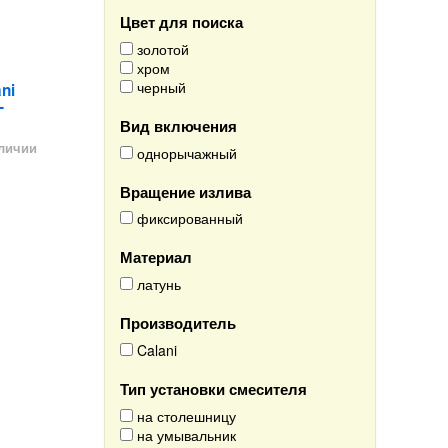
Цвет для поиска
золотой
хром
черный
ni
-
Вид включения
аличии
однорычажный
Вращение излива
фиксированный
Материал
латунь
Производитель
Calani
Тип установки смесителя
на столешницу
на умывальник