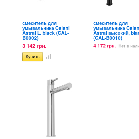
смеситель для
смеситель для
умывальника Calani
умывальника Calan
Astral L. black (CAL-
Astral высокий, bla
B0002)
(CAL-B0010)
3 142 грн.
4 172 грн.
Нет в нал