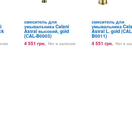
смеситель для
смеситель для
i
умывальника Calani
умывальника Cala
ck
Astral высокий, gold
Astral L. gold (CAL
(CAL-B0003)
B0011)
4 551 грн.
4 551 грн.
ичии
Нет в наличии
Нет в н