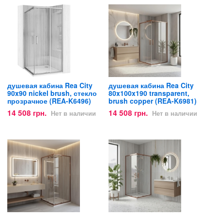
душевая кабина Rea City
душевая кабина Rea City
90x90 nickel brush, стекло
80x100x190 transparent,
прозрачное (REA-K6496)
brush copper (REA-K6981)
14 508 грн.
14 508 грн.
Нет в наличии
Нет в наличии