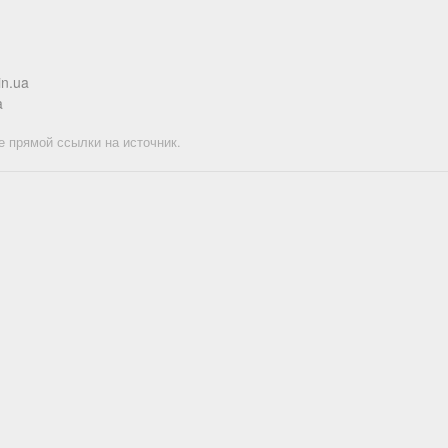
in.ua
a
е прямой ссылки на источник.