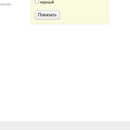
черный
аличии