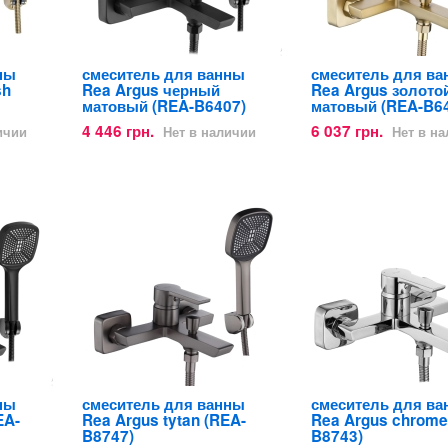
ны
смеситель для ванны
смеситель для в
sh
Rea Argus черный
Rea Argus золото
матовый (REA-B6407)
матовый (REA-B6
4 446 грн.
6 037 грн.
ичии
Нет в наличии
Нет в н
ны
смеситель для ванны
смеситель для в
EA-
Rea Argus tytan (REA-
Rea Argus chrome
B8747)
B8743)