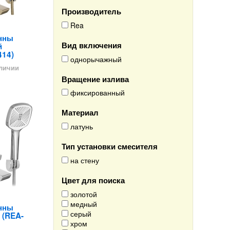
Производитель
Rea
анны
Вид включения
й
414)
однорычажный
аличии
Вращение излива
фиксированный
Материал
латунь
Тип установки смесителя
на стену
Цвет для поиска
золотой
медный
анны
серый
 (REA-
хром