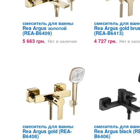
смеситель для ванны
смеситель для ван
Rea Argus золотой
Rea Argus gold bru
(REA-B6409)
(REA-B6413)
5 663 грн.
4 727 грн.
Нет в наличии
Нет в нал
смеситель для ванны
смеситель для ван
Rea Argus gold (REA-
Rea Argus black (R
B6408)
B6406)