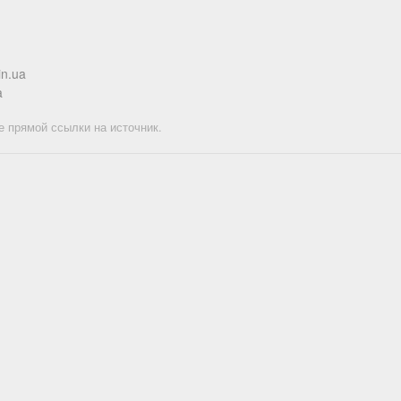
in.ua
a
е прямой ссылки на источник.