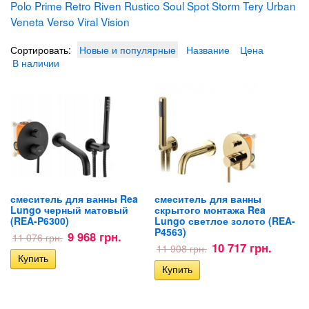
Polo
Prime
Retro
Riven
Rustico
Soul
Spot
Storm
Tery
Urban
Veneta
Verso
Viral
Vision
Сортировать:
Новые и популярные
Название
Цена
В наличии
смеситель для ванны Rea
смеситель для ванны
Lungo черный матовый
скрытого монтажа Rea
(REA-P6300)
Lungo светлое золото (REA-
P4563)
9 968 грн.
11 076 грн.
10 717 грн.
11 908 грн.