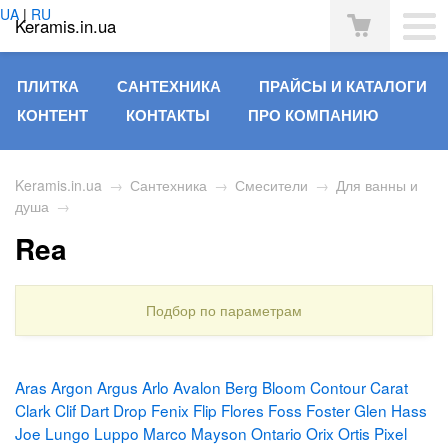
UA
|
RU
Keramis.in.ua
ПЛИТКА
САНТЕХНИКА
ПРАЙСЫ И КАТАЛОГИ
КОНТЕНТ
КОНТАКТЫ
ПРО КОМПАНИЮ
Keramis.in.ua
→
Сантехника
→
Смесители
→
Для ванны и
душа
→
Rea
Подбор по параметрам
Aras
Argon
Argus
Arlo
Avalon
Berg
Bloom
Contour
Carat
Clark
Clif
Dart
Drop
Fenix
Flip
Flores
Foss
Foster
Glen
Hass
Joe
Lungo
Luppo
Marco
Mayson
Ontario
Orix
Ortis
Pixel