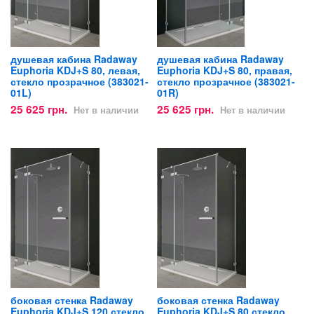
душевая кабина Radaway
душевая кабина Radaway
Euphoria KDJ+S 80, левая,
Euphoria KDJ+S 80, правая,
стекло прозрачное (383021-
стекло прозрачное (383021-
01L)
01R)
25 625 грн.
25 625 грн.
Нет в наличии
Нет в наличии
боковая стенка Radaway
боковая стенка Radaway
Euphoria KDJ+S 120 стекло
Euphoria KDJ+S 80 стекло