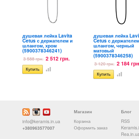
душевая лейка Lavita
душевая лейка Lavi
Cetus с держателем и
Cetus с держателем
шлангом, хром
шлангом, черный
(5900378346241)
матовый
(5900378346258)
2 512 грн.
3 588 грн.
2 184 грн
3 120 грн.
Магазин
Блог
Корзина
RSS
info@keramis.in.ua
Оформить заказ
Keramis.
+380963577007
Rea.in.u