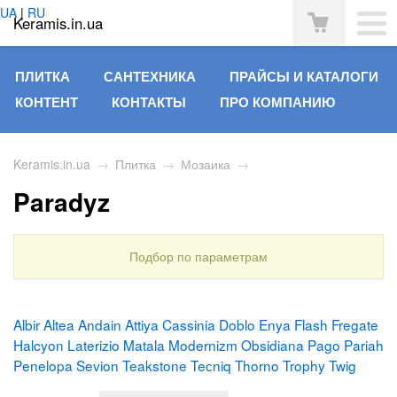
UA
|
RU
Keramis.in.ua
ПЛИТКА
САНТЕХНИКА
ПРАЙСЫ И КАТАЛОГИ
КОНТЕНТ
КОНТАКТЫ
ПРО КОМПАНИЮ
Keramis.in.ua
→
Плитка
→
Мозаика
→
Paradyz
Подбор по параметрам
Albir
Altea
Andain
Attiya
Cassinia
Doblo
Enya
Flash
Fregate
Halcyon
Laterizio
Matala
Modernizm
Obsidiana
Pago
Pariah
Penelopa
Sevion
Teakstone
Teсniq
Thorno
Trophy
Twig