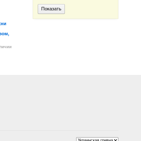
хни
вом,
аличии