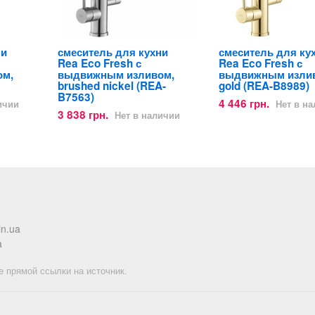
ни
смеситель для кухни
смеситель для ку
Rea Eco Fresh с
Rea Eco Fresh с
ом,
выдвижным изливом,
выдвижным изли
brushed nickel (REA-
gold (REA-B8989)
B7563)
4 446 грн.
ичии
Нет в н
3 838 грн.
Нет в наличии
in.ua
a
е прямой ссылки на источник.