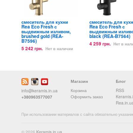
смеситель для кухни
смеситель для кух
Rea Eco Fresh с
Rea Eco Fresh с
выдвижным изливом,
выдвижным излив
brushed gold (REA-
black (REA-B7564)
B7596)
4 259 грн.
Нет в нал
5 242 грн.
Нет в наличии
Магазин
Блог
Корзина
RSS
info@keramis.in.ua
Оформить заказ
Keramis.
+380963577007
Rea.in.u
При использовании материалов с сайта обязательно указани
© 2026
Keramis.in.ua