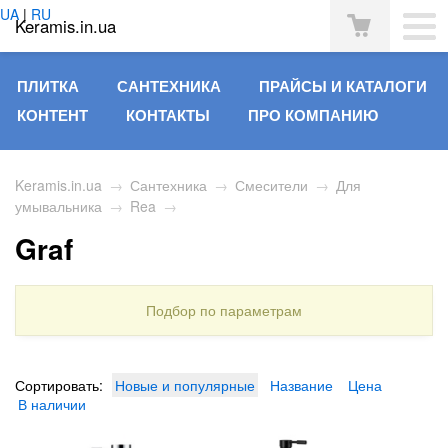
UA
|
RU
Keramis.in.ua
ПЛИТКА
САНТЕХНИКА
ПРАЙСЫ И КАТАЛОГИ
КОНТЕНТ
КОНТАКТЫ
ПРО КОМПАНИЮ
Keramis.in.ua
→
Сантехника
→
Смесители
→
Для
умывальника
→
Rea
→
Graf
Подбор по параметрам
Сортировать:
Новые и популярные
Название
Цена
В наличии