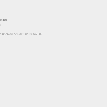
in.ua
a
е прямой ссылки на источник.